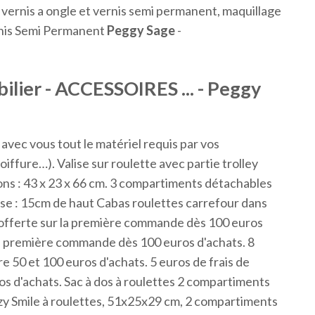
rnis a ongle et vernis semi permanent, maquillage
rnis Semi Permanent
Peggy
Sage
-
ilier - ACCESSOIRES ... - Peggy
vec vous tout le matériel requis par vos
iffure…). Valise sur roulette avec partie trolley
ons : 43 x 23 x 66 cm. 3 compartiments détachables
sse : 15cm de haut Cabas roulettes carrefour dans
 offerte sur la première commande dès 100 euros
r la première commande dès 100 euros d'achats. 8
re 50 et 100 euros d'achats. 5 euros de frais de
os d'achats. Sac à dos à roulettes 2 compartiments
zy Smile à roulettes, 51x25x29 cm, 2 compartiments