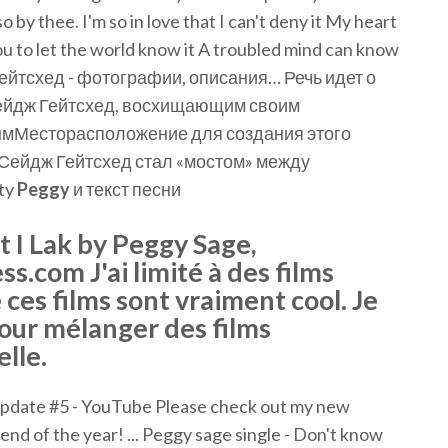
 by thee. I'm so in love that I can't deny it My heart
you to let the world know it A troubled mind can know
ейтсхед - фотографии, описания… Речь идет о
ейдж Гейтсхед, восхищающим своим
мМесторасположение для создания этого
 Сейдж Гейтсхед стал «мостом» между
ty
Peggy
и текст песни
 I Lak by Peggy Sage,
s.com J'ai limité à des films
 ces films sont vraiment cool. Je
pour mélanger des films
elle.
Update #5 - YouTube Please check out my new
e end of the year! ... Peggy sage single - Don't know