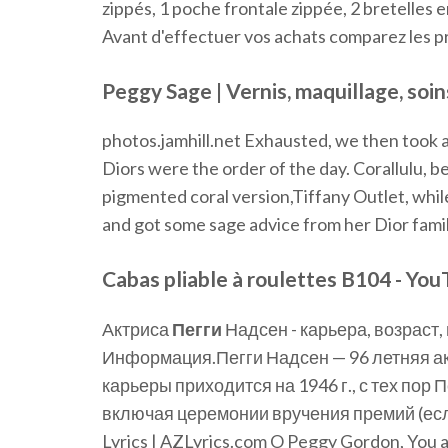
zippés, 1 poche frontale zippée, 2 bretelles
Avant d'effectuer vos achats comparez les pro
Peggy Sage | Vernis, maquillage, soin
photos.jamhill.net Exhausted, we then took a
Diors were the order of the day. Corallulu, be
pigmented coral version,Tiffany Outlet, while
and got some sage advice from her Dior family
Cabas
pliable
à
roulettes
B104 - You
Актриса
Пегги
Надсен - карьера, возраст
Информация.Пегги Надсен — 96 летняя ак
карьеры приходится на 1946 г., с тех пор 
включая церемонии вручения премий (есл
Lyrics | AZLyrics.com O Peggy Gordon, You 