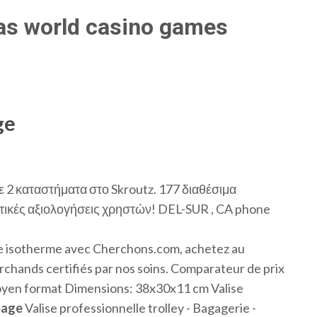
gas world casino games
ge
ε 2 καταστήματα στο Skroutz. 177 διαθέσιμα
τικές αξιολογήσεις χρηστών! DEL-SUR , CA phone
te isotherme avec Cherchons.com, achetez au
archands certifiés par nos soins. Comparateur de prix
 moyen format Dimensions: 38x30x11 cm Valise
Sage
Valise professionnelle trolley - Bagagerie -