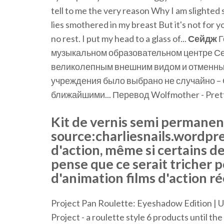
tell to me the very reason Why I am slighted so
lies smothered in my breast But it's not for 
no rest. I put my head to a glass of...
Сейдж
Г
музыкальном образовательном центре С
великолепным внешним видом и отменны
учреждения было выбрано не случайно –
ближайшими... Перевод Wolfmother - Pret
Kit de vernis semi permanent
source:charliesnails.wordpres
d'action, même si certains de
pense que ce serait tricher 
d'animation films d'action ré
Project Pan Roulette: Eyeshadow Edition | 
Project - a roulette style 6 products until th