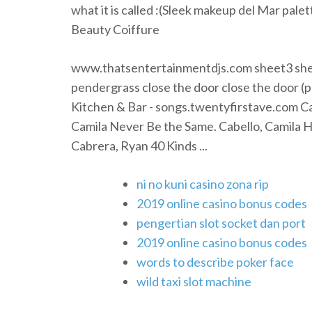
what it is called :(Sleek makeup del Mar palet
Beauty Coiffure
www.thatsentertainmentdjs.com sheet3 sheet
pendergrass close the door close the door (par
Kitchen & Bar - songs.twentyfirstave.com C
Camila Never Be the Same. Cabello, Camila H
Cabrera, Ryan 40 Kinds ...
ni no kuni casino zona rip
2019 online casino bonus codes
pengertian slot socket dan port
2019 online casino bonus codes
words to describe poker face
wild taxi slot machine