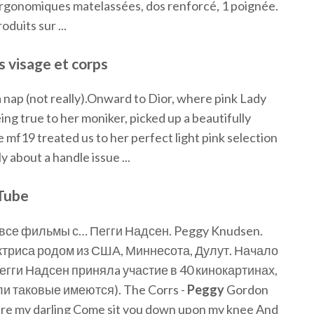
 ergonomiques matelassées, dos renforcé, 1 poignée.
duits sur ...
s visage et corps
 nap (not really).Onward to Dior, where pink Lady
ing true to her moniker, picked up a beautifully
 mf19 treated us to her perfect light pink selection
 about a handle issue ...
Tube
, все фильмы с… Пегги Надсен. Peggy Knudsen.
триса родом из США, Миннесота, Дулут. Начало
Пегги Надсен принялa участие в 40 кинокартинах,
и таковые имеются). The Corrs -
Peggy
Gordon
are my darling Come sit you down upon my knee And