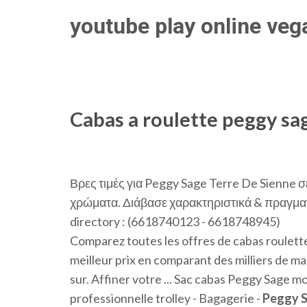
Skip
youtube play online ve
to
content
(Press
Enter)
Cabas a roulette peggy sa
Βρες τιμές για Peggy Sage Terre De Sienne σ
χρώματα. Διάβασε χαρακτηριστικά & πραγμα
directory : (6618740123 - 6618748945)
Comparez toutes les offres de cabas roulet
meilleur prix en comparant des milliers de m
sur. Affiner votre ... Sac cabas Peggy Sage
professionnelle trolley - Bagagerie -
Peggy