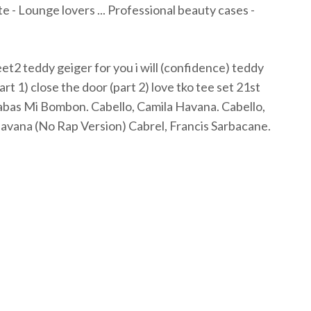
te - Lounge lovers ... Professional beauty cases -
2 teddy geiger for you i will (confidence) teddy
t 1) close the door (part 2) love tko tee set 21st
abas Mi Bombon. Cabello, Camila Havana. Cabello,
avana (No Rap Version) Cabrel, Francis Sarbacane.